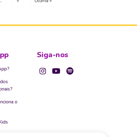
..
»
Última »
App
Siga-nos
App?
 dos
onais?
nciona o
Kids