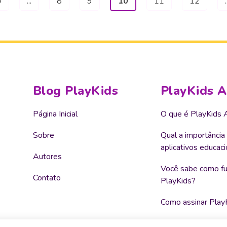
«
...
8
9
10
11
12
.
Blog PlayKids
PlayKids 
Página Inicial
O que é PlayKids 
Sobre
Qual a importância
aplicativos educaci
Autores
Você sabe como fu
Contato
PlayKids?
Como assinar Play