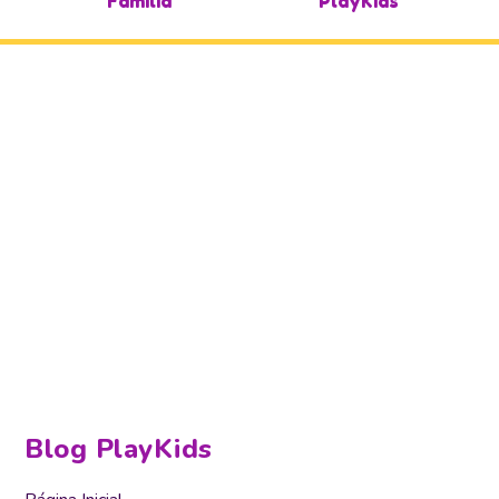
Família
PlayKids
Blog PlayKids